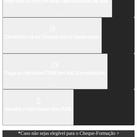
Inscreve-te com um sinal reembolsável de 50€*
Candidata-te ao Cheque com o nosso apoio
Paga os restantes 700€ em até 12 prestações
Recebe o reembolso dos 750€
*
Caso não sejas elegível para o Cheque-Formação +