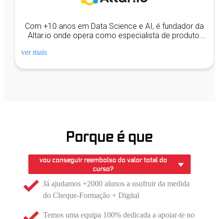
Com +10 anos em Data Science e AI, é fundador da
Altar.io onde opera como especialista de produto.
Formado em Física, investigou em Portugal,
ver mais
Alemanha e Holanda. Ajudou a Code for All_ a
inaugurar os seus cursos online.
Porque é que
vou conseguir reembolso do valor total do
curso?
Já ajudamos +2000 alunos a usufruir da medida
do Cheque-Formação + Digital
Temos uma equipa 100% dedicada a apoiar-te no