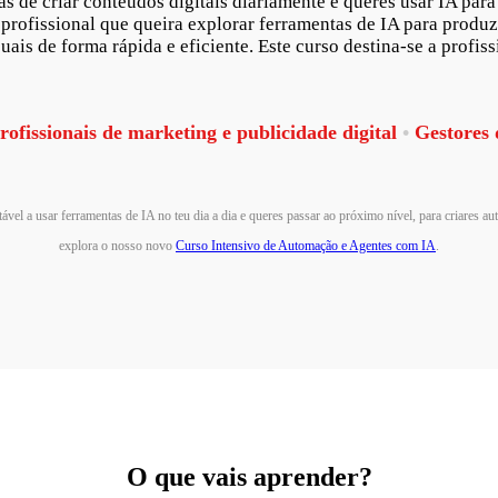
 de criar conteúdos digitais diariamente e queres usar IA par
 profissional que queira explorar ferramentas de IA para produz
suais de forma rápida e eficiente. Este curso destina-se a profis
ofissionais de marketing e publicidade digital
•
Gestores d
tável a usar ferramentas de IA no teu dia a dia e queres passar ao próximo nível, para criares a
explora o nosso novo
Curso Intensivo de Automação e Agentes com IA
.
O que vais aprender?