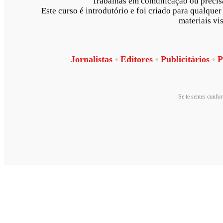
Trabalhas em comunicação ou precisas
Este curso é introdutório e foi criado para qualquer
materiais vi
Jornalistas
•
Editores
•
Publicitários
•
Pr
Se te sentes confor