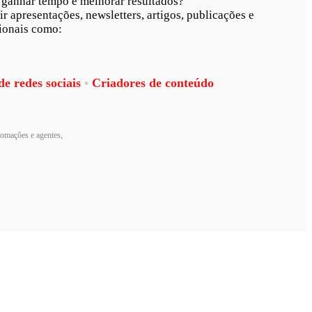
a ganhar tempo e melhorar resultados?
ir apresentações, newsletters, artigos, publicações e
sionais como:
e redes sociais
•
Criadores de conteúdo
utomações e agentes,